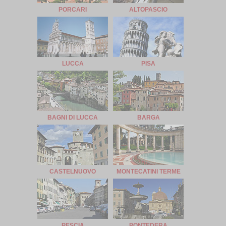
PORCARI
ALTOPASCIO
LUCCA
PISA
BAGNI DI LUCCA
BARGA
CASTELNUOVO
MONTECATINI TERME
PESCIA
PONTEDERA