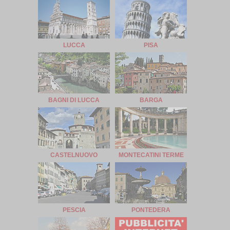
LUCCA
PISA
BAGNI DI LUCCA
BARGA
CASTELNUOVO
MONTECATINI TERME
PESCIA
PONTEDERA