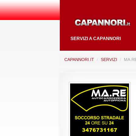
SERVIZI A CAPANNORI
CAPANNORI.IT
/
SERVIZI
/
MA.R