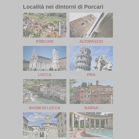
Località nei dintorni di Porcari
PORCARI
ALTOPASCIO
LUCCA
PISA
BAGNI DI LUCCA
BARGA